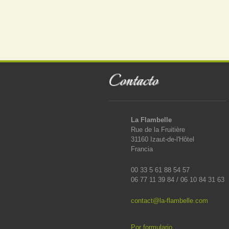
Contacto
La Flambelle
Rue de la Fruitière
31160 Izaut-de-l'Hôtel
Francia
00 33 5 61 88 54 57
06 77 11 39 84 / 06 10 84 31 63
contact@la-flambelle.com
Por formulario