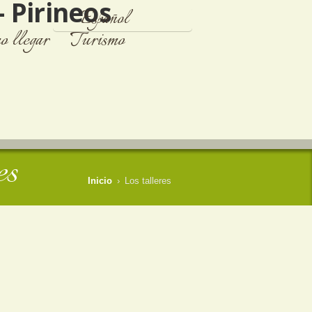
Español
 llegar
Turismo
Français
English
es
Inicio
›
Los talleres