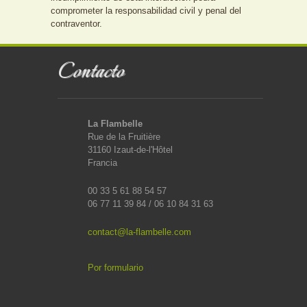
comprometer la responsabilidad civil y penal del
contraventor.
Contacto
La Flambelle
Rue de la Fruitière
31160 Izaut-de-l'Hôtel
Francia
00 33 5 61 88 54 57
06 77 11 39 84 / 06 10 84 31 63
contact@la-flambelle.com
Por formulario