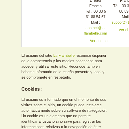
L'Hôtel
Franc
Francia
Tél : 00 
Tél :
00 33 5
80 89
61 88 54 57
Mail
Mail :
support@1
contact@la-
Ver el 
flambelle.com
Ver el sitio
El usuario del sitio
La Flambelle
reconoce disponer
de la competencia y los medios necesarios para
acceder y utilizar este sitio. Reconoce también
haberse informado de la reseña presente y legal y
se compromete en respetarlo.
Cookies :
El usuario es informado que en el momento de sus
visitas sobre el sitio, un cookie puede instalarse
automáticamente sobre su software de navegación.
Un cookie es un elemento que no permite
identificar al usuario sino sirve para registrar las
informaciones relativas a la navegación de éste