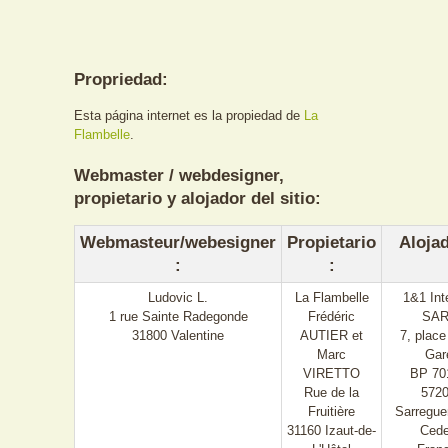
Propriedad:
Esta página internet es la propiedad de
La
Flambelle
.
Webmaster / webdesigner,
propietario y alojador del sitio:
Webmasteur/webesigner
Propietario
Alojad
:
:
Ludovic L.
La Flambelle
1&1 Int
1 rue Sainte Radegonde
Frédéric
SAR
31800 Valentine
AUTIER et
7, place
Marc
Gar
VIRETTO
BP 70
Rue de la
572
Fruitière
Sarregu
31160 Izaut-de-
Ced