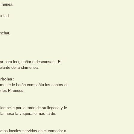
himenea.
luntad.
nchar.
ar
para leer, soñar o descansar... El
elante de la chimenea.
rboles :
mente le harán compañía los cantos de
e los Pireneos.
mbelle por la tarde de su llegada y le
la mesa la víspera lo más tarde.
ctos locales servidos en el comedor o