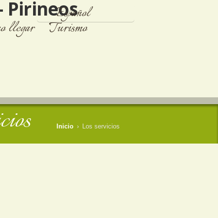
Español
 llegar
Turismo
Français
English
cios
Inicio
›
Los servicios