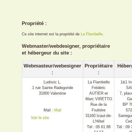
Propriété :
Ce site internet est la propriété de
La Flambelle
.
Webmaster/webdesigner, propriétaire
et hébergeur du site :
Webmasteur/webesigner
Propriétaire
Héber
:
:
Ludovic L.
La Flambelle
1&1 In
1 rue Sainte Radegonde
Frédéric
SA
31800 Valentine
AUTIER et
7, plac
Marc VIRETTO
Ga
Rue de la
BP 7
Mail :
Mail
Fruitière
572
31160 Izaut-de-
Sarregu
Voir le site
L'Hôtel
Ce
Tél :
05 61 88
Tél : 09 