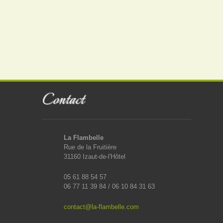
Contact
La Flambelle
Rue de la Fruitière
31160 Izaut-de-l'Hôtel
05 61 88 54 57
06 77 11 39 84 / 06 10 84 31 63
contact@la-flambelle.com